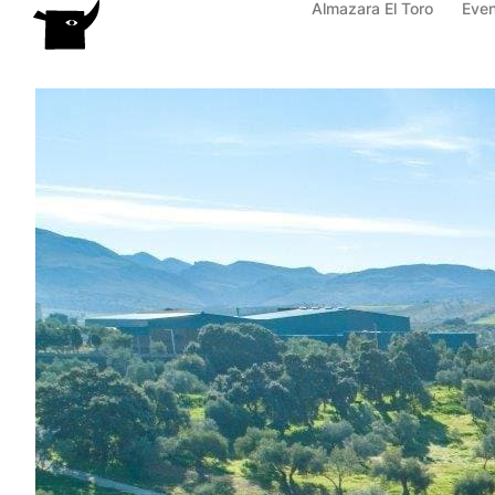
Almazara El Toro
Eve
Ir
al
contenido