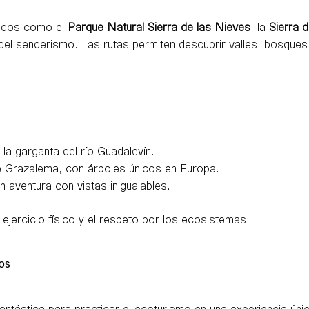
gidos como el
Parque Natural Sierra de las Nieves
, la
Sierra 
del senderismo. Las rutas permiten descubrir valles, bosques 
 la garganta del río Guadalevín.
de Grazalema, con árboles únicos en Europa.
n aventura con vistas inigualables.
 ejercicio físico y el respeto por los ecosistemas.
cos
antástica para practicar el ecoturismo en una experiencia úni