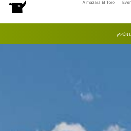
Almazara El Toro
Eve
Ir
al
contenido
¡APÚNTA