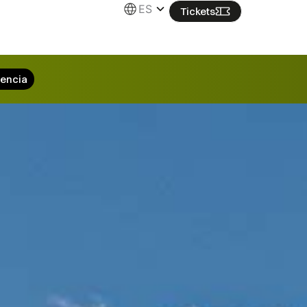
ES
Tickets
iencia