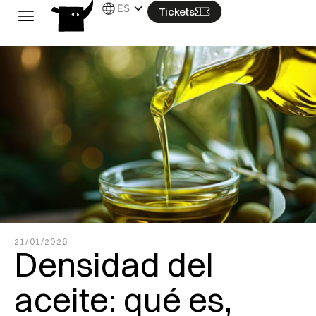
Ir
ES
Tickets
al
contenido
21/01/2026
Densidad del
aceite: qué es,