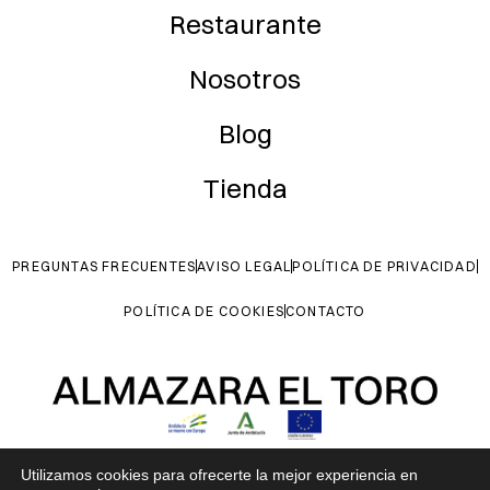
Restaurante
Nosotros
Blog
Tienda
PREGUNTAS FRECUENTES
AVISO LEGAL
POLÍTICA DE PRIVACIDAD
POLÍTICA DE COOKIES
CONTACTO
Construcción de museo del aceite Almazara El Toro. Contribuir a la
Utilizamos cookies para ofrecerte la mejor experiencia en
conservación del medio ambiente y al patrimonio cultural de